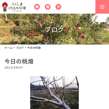
togg
navi
ブログ
ホーム
>
ブログ
>
今日の桃畑
今日の桃畑
2012/04/07