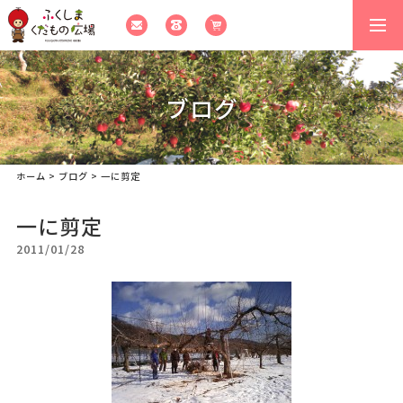
togg
navi
ブログ
ホーム
>
ブログ
>
一に剪定
一に剪定
2011/01/28