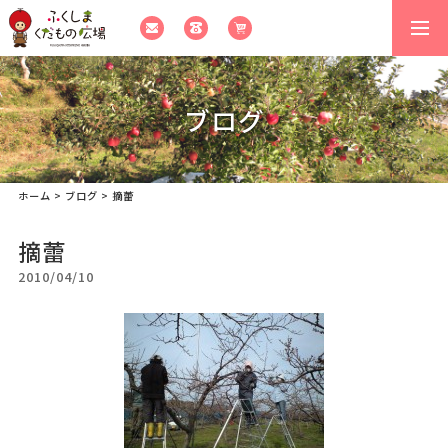
togg
navi
ブログ
ホーム
>
ブログ
>
摘蕾
摘蕾
2010/04/10